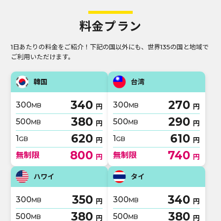
料金プラン
1日あたりの料金をご紹介！下記の国以外にも、世界135の国と地域で
ご利用いただけます。
韓国
台湾
340
270
300
300
MB
MB
円
円
380
290
500
500
MB
MB
円
円
620
610
1
1
GB
GB
円
円
800
740
無制限
無制限
円
円
ハワイ
タイ
350
340
300
300
MB
MB
円
円
380
380
500
500
MB
MB
円
円