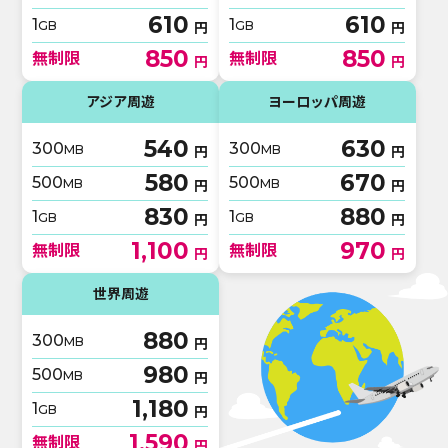
610
610
1
1
GB
GB
円
円
850
850
無制限
無制限
円
円
アジア周遊
ヨーロッパ周遊
540
630
300
300
MB
MB
円
円
580
670
500
500
MB
MB
円
円
830
880
1
1
GB
GB
円
円
1,100
970
無制限
無制限
円
円
世界周遊
880
300
MB
円
980
500
MB
円
1,180
1
GB
円
1,590
無制限
円