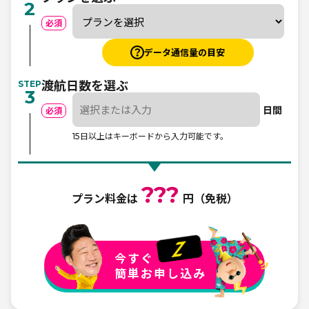
2
必須
データ通信量の目安
STEP
渡航日数を選ぶ
3
日間
必須
15日以上はキーボードから入力可能です。
???
プラン料金は
円（免税）
今すぐ
簡単お申し込み