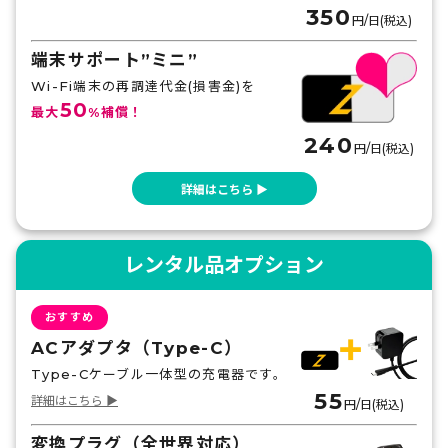
350
円/日(税込)
端末サポート”ミニ”
Wi-Fi端末の再調達代金(損害金)を
50
最大
%補償！
240
円/日(税込)
詳細はこちら ▶
レンタル品オプション
おすすめ
ACアダプタ（Type-C）
Type-Cケーブル一体型の充電器です。
55
詳細はこちら ▶
円/日(税込)
変換プラグ（全世界対応）