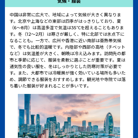
気候・服装
中国は非常に広大で、地域によって気候が大きく異なりま
す。北京や上海などの東部は四季がはっきりしており、夏
（6〜8月）は高温多湿で気温は35℃を超えることもありま
す。冬（12〜2月）は寒さが厳しく、特に北部では氷点下に
なることも。一方で、広州や香港に近い南部は亜熱帯気候
で、冬でも比較的温暖です。内陸部や西部の高地（チベット
など）は気温差が大きく、朝晩は冷え込みます。訪問先の都
市と季節に応じて、服装を柔軟に選ぶことが重要です。夏は
通気性の良い服を、冬はしっかりとした防寒対策が必要で
す。また、大都市では冷暖房が強く効いている場所も多いた
め、調節できる服装をおすすめします。観光地や寺院では落
ち着いた服装が好まれることが多いです。