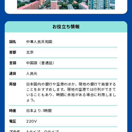
お役立ち情報
国名
中華人民共和国
首都
北京
言語
中国語（普通話）
通貨
人民元
両替
日本国内の銀行や空港のほか、現地の銀行で両替する
ことをおすすめします。現地の空港では行列ができて
いることもあり、時間に余裕がある場合に利用しまし
ょう。
時差
日本より-1時間
電圧
220V
プラグ
Aタイプ、Oタイプ