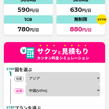
300
500
MB
MB
590
630
円/日
円/日
1
無制限
GB
780
880
円/日
円/日
サクッ
見積もり
と
カンタン料金シミュレーション
STEP
国を選ぶ
1
任意
必須
STEP
プランを選ぶ