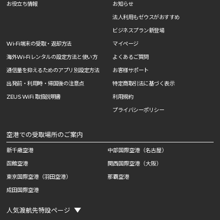
お役立ち情報
お知らせ
法人利用もゼウスがおすすめ
ビジネスプラン新登場
Wi-Fi端末の受取・返却方法
マイページ
海外Wi-Fiレンタルの設定方法と使い方
よくあるご質問
通信量を抑えるためのアプリ別設定方法
お客様サポート
出発前・利用時・帰国後の注意点
特定商取引法に基づく表示
ZEUS WiFi 取扱説明書
利用規約
プライバシーポリシー
空港での受取場所のご案内
新千歳空港
中部国際空港（名古屋）
函館空港
関西国際空港（大阪）
東京国際空港（羽田空港）
那覇空港
成田国際空港
人気渡航先特設ページ