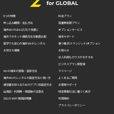
5つの特徴
料金プラン
申し込み期限・支払方法
容量無制限プラン
海外Wi-Fiは4G/LTEで快適に
オプションサービス
海外でのネット接続方法を徹底比較
端末サポート
留学でも安心の海外Wi-Fiレンタル
乗り継ぎ(トランジット)オプション
お役立ち情報
お知らせ
法人利用もゼウスがおすすめ
ビジネスプラン新登場
Wi-Fi端末の受取・返却方法
マイページ
海外Wi-Fiレンタルの設定方法と使い方
よくあるご質問
通信量を抑えるためのアプリ別設定方法
お客様サポート
出発前・利用時・帰国後の注意点
特定商取引法に基づく表示
ZEUS WiFi 取扱説明書
利用規約
プライバシーポリシー