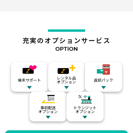
ジブラルタル
300MB
500MB
1GB
無制限
900
930
980
1,430
円
円
円
円
ジャージー島
充実のオプションサービス
OPTION
300MB
500MB
1GB
無制限
1,080
1,150
1,350
2,050
円
円
円
円
スイス
レンタル品
端末サポート
返却パック
300MB
500MB
1GB
無制限
オプション
490
530
860
1,120
円
円
円
円
スウェーデン
事前配送
トランジット
オプション
オプション
300MB
500MB
1GB
無制限
490
530
860
1,120
円
円
円
円