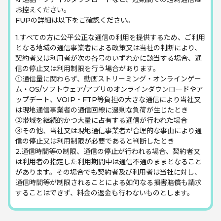
お控えください。
キプロス
FUPの詳細は以下をご確認ください。
300MB
500MB
1GB
無制限
1.すべての方に公平公正な通信の利用を提供するため、ご利用
となる地域の通信事業者による政策又は当社の判断により、
630
680
860
1,430
円
円
円
円
契約者又は利用者が次の各号のいずれかに該当する場合、通
信の停止又は利用制限を行う場合があります。
ギリシャ
①通信量に関わらず、動画ストリーミング・オンラインゲー
300MB
500MB
1GB
無制限
ム・OS/ソフトウェア/アプリのオンラインダウンロードやア
ップデート、VOIP・FTP等負担の大きな通信により当社又
490
530
860
1,120
円
円
円
円
は現地通信事業者の通信回線に過剰な負荷が生じたとき
②帯域を継続的かつ大量に占有する通信が行われた場合
クロアチア
③その他、当社又は現地通信事業者が合理的な事由により通
信の停止又は利用制限が必要であると判断したとき
300MB
500MB
1GB
無制限
2.通信時間等の制限、通信の停止が行われる場合、契約者又
580
610
860
1,120
円
円
円
円
は利用者の指定した利用期間中は通信不通のままとなること
があります。その場合でも契約者及び利用者は当社に対し、
サンマリノ
通信時間等が制限されることによる如何なる損害賠償も請求
することはできず、料金の返金も行わないものとします。
300MB
500MB
1GB
無制限
580
610
960
1,120
円
円
円
円