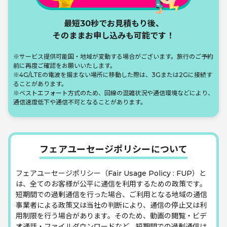
580
610
860
1,120
円
円
円
円
最短30秒でお見積もり後、
オランダ
そのままお申し込みも可能です！
300MB
500MB
1GB
無制限
490
530
860
1,120
※サービス提供可能国・地域が変動する場合がございます。旅行のご予約
円
円
円
円
前に再度ご確認をお願いいたします。
※4G/LTEの電波を掴まない場所に移動した際は、3Gまたは2Gに接続す
オーストリア
ることがあります。
※ベストエフォート方式のため、回線の混雑状況や通信環境などにより、
300MB
500MB
1GB
無制限
通信速度低下や通信不可となることがあります。
490
530
860
1,120
円
円
円
円
オーランド諸島
フェアユーセージポリシーについて
300MB
500MB
1GB
無制限
1,580
1,650
1,850
2,370
円
円
円
円
フェアユーセージポリシー（Fair Usage Policy : FUP）と
は、全てのお客様が公平に通信を利用するための政策です。
ガーンジー島
短期間での過剰通信を行った場合、ご利用となる地域の通信
事業者による政策又は当社の判断により、通信の停止又は利
300MB
500MB
1GB
無制限
用制限を行う場合があります。そのため、動画の閲覧・ビデ
1,080
1,180
1,850
1,910
円
円
円
円
オ通話・ファイルダウンロードなど、短期間での過剰通信は