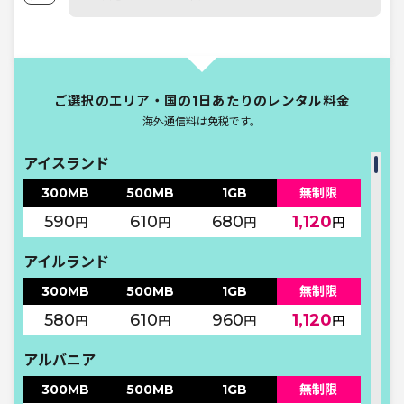
ご選択のエリア・国の1日あたりのレンタル料金
海外通信料は免税です。
アイスランド
300MB
500MB
1GB
無制限
590
610
680
1,120
円
円
円
円
アイルランド
300MB
500MB
1GB
無制限
580
610
960
1,120
円
円
円
円
アルバニア
300MB
500MB
1GB
無制限