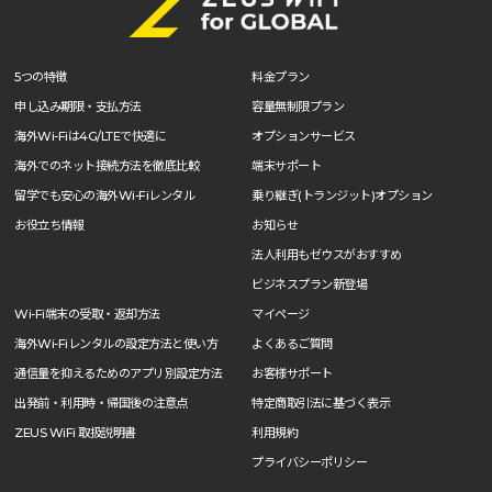
アメリカ（ハワイ・アラスカを含む）
300MB
500MB
1GB
無制限
5つの特徴
料金プラン
申し込み期限・支払方法
容量無制限プラン
350
380
610
850
円
円
円
円
海外Wi-Fiは4G/LTEで快適に
オプションサービス
アルバ
海外でのネット接続方法を徹底比較
端末サポート
300MB
500MB
1GB
無制限
留学でも安心の海外Wi-Fiレンタル
乗り継ぎ(トランジット)オプション
お役立ち情報
お知らせ
1,080
1,180
1,850
2,370
円
円
円
円
法人利用もゼウスがおすすめ
アンティグア・バーブーダ
ビジネスプラン新登場
300MB
500MB
1GB
無制限
Wi-Fi端末の受取・返却方法
マイページ
海外Wi-Fiレンタルの設定方法と使い方
よくあるご質問
1,080
1,180
1,850
2,340
円
円
円
円
通信量を抑えるためのアプリ別設定方法
お客様サポート
イギリス領バージン諸島
出発前・利用時・帰国後の注意点
特定商取引法に基づく表示
ZEUS WiFi 取扱説明書
利用規約
300MB
500MB
1GB
無制限
プライバシーポリシー
1,110
1,180
1,850
1,910
円
円
円
円