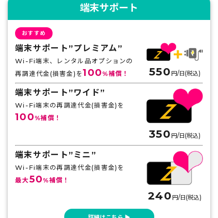
スペイン
端末サポート
300MB
500MB
1GB
無制限
おすすめ
490
530
760
880
円
円
円
円
端末サポート”プレミアム”
スロバキア
Wi-Fi端末、レンタル品オプションの
550
100
再調達代金(損害金)を
%補償！
円/日(税込)
300MB
500MB
1GB
無制限
580
610
860
1,120
円
円
円
円
端末サポート”ワイド”
Wi-Fi端末の再調達代金(損害金)を
スロベニア
100
%補償！
300MB
500MB
1GB
無制限
350
円/日(税込)
580
610
860
1,120
円
円
円
円
端末サポート”ミニ”
セルビア
Wi-Fi端末の再調達代金(損害金)を
50
最大
%補償！
300MB
500MB
1GB
無制限
240
680
700
1,060
1,120
円
円
円
円
円/日(税込)
詳細はこちら ▶