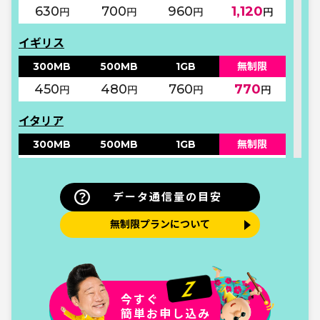
630
700
960
1,120
円
円
円
円
イギリス
300MB
500MB
1GB
無制限
450
480
760
770
円
円
円
円
イタリア
300MB
500MB
1GB
無制限
320
350
860
880
円
円
円
円
データ通信量の目安
ウクライナ
300MB
500MB
1GB
無制限
無制限プランについて
580
610
960
1,120
円
円
円
円
エストニア
今すぐ
300MB
500MB
1GB
無制限
簡単お申し込み