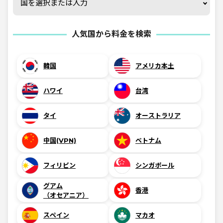
国を選択または入力
人気国から料金を検索
韓国
アメリカ本土
ハワイ
台湾
タイ
オーストラリア
中国(VPN)
ベトナム
フィリピン
シンガポール
グアム
香港
（オセアニア）
スペイン
マカオ