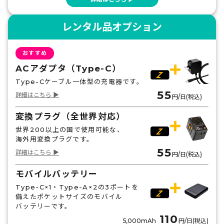
チェコ
300MB
500MB
1GB
無制限
レンタル品オプション
490
530
860
1,120
円
円
円
円
おすすめ
デンマーク
ACアダプタ（Type-C）
300MB
500MB
1GB
無制限
Type-Cケーブル一体型の充電器です。
490
530
860
1,120
円
円
円
円
55
詳細はこちら ▶
円/日(税込)
トルコ
変換プラグ（全世界対応）
300MB
500MB
1GB
無制限
世界200以上の国で使用可能な、
海外用変換プラグです。
440
480
860
1,120
円
円
円
円
55
詳細はこちら ▶
円/日(税込)
ドイツ
モバイルバッテリー
300MB
500MB
1GB
無制限
Type-C×1・Type-A×2の3ポートを
330
350
860
1,120
円
円
円
円
備えたポケットサイズのモバイル
バッテリーです。
110
ノルウェー
5,000mAh
円/日(税込)