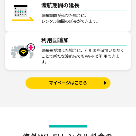
830
880
980
2,350
渡航期間の延長
円
円
円
円
渡航期間が延びた場合に、
モナコ
レンタル期間の延長ができます。
300MB
500MB
1GB
無制限
580
610
860
1,120
円
円
円
円
利用国追加
渡航先が増えた場合に、利用国を追加いただく
モンテネグロ
ことで新たな渡航先でもWi-Fiが利用できま
300MB
500MB
1GB
無制限
す。
1,390
1,490
1,850
2,340
円
円
円
円
マイページはこちら
ラトビア
300MB
500MB
1GB
無制限
590
610
860
1,120
円
円
円
円
リトアニア
300MB
500MB
1GB
無制限