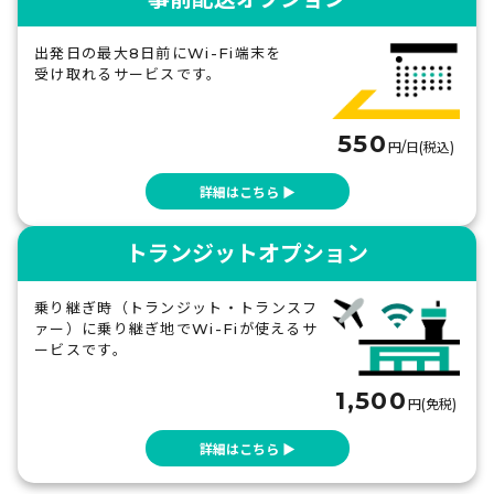
300MB
500MB
1GB
無制限
330
350
740
770
円
円
円
円
出発日の最大8日前にWi-Fi端末を
受け取れるサービスです。
ブルガリア
300MB
500MB
1GB
無制限
550
円/日(税込)
490
530
860
1,120
円
円
円
円
詳細はこちら ▶
ベルギー
トランジットオプション
300MB
500MB
1GB
無制限
490
530
860
1,120
円
円
円
円
乗り継ぎ時（トランジット・トランスフ
ァー）に乗り継ぎ地でWi-Fiが使えるサ
ボスニア・ヘルツェゴヴィナ
ービスです。
300MB
500MB
1GB
無制限
1,500
1,080
1,150
1,350
2,050
円(免税)
円
円
円
円
詳細はこちら ▶
ポルトガル
300MB
500MB
1GB
無制限