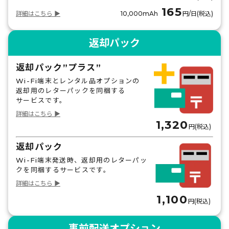
165
300MB
500MB
1GB
無制限
詳細はこちら ▶
10,000mAh
円/日(税込)
490
530
860
1,120
円
円
円
円
返却パック
ハンガリー
300MB
500MB
1GB
無制限
返却パック”プラス”
Wi-Fi端末とレンタル品オプションの
580
610
860
1,120
円
円
円
円
返却用のレターパックを同梱する
サービスです。
バチカン
詳細はこちら ▶
300MB
500MB
1GB
無制限
1,320
円(税込)
580
610
960
1,120
円
円
円
円
返却パック
Wi-Fi端末発送時、返却用のレターパッ
フィンランド
クを同梱するサービスです。
300MB
500MB
1GB
無制限
詳細はこちら ▶
490
530
860
1,120
円
円
円
円
1,100
円(税込)
フランス
事前配送オプション