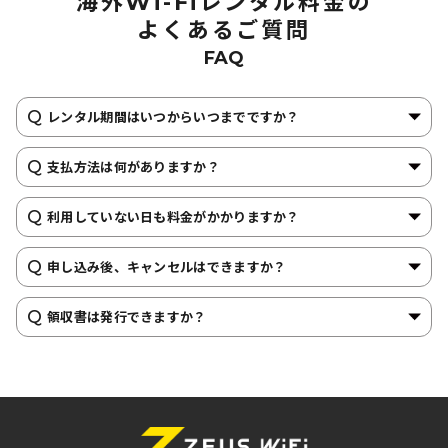
海外Wi-Fiレンタル料金の
590
610
860
1,120
円
円
円
円
よくあるご質問
リヒテンシュタイン
FAQ
300MB
500MB
1GB
無制限
590
610
960
1,120
円
円
円
円
レンタル期間はいつからいつまでですか？
ルクセンブルク
支払方法は何がありますか？
300MB
500MB
1GB
無制限
利用していない日も料金がかかりますか？
590
610
860
1,120
円
円
円
円
ルーマニア
申し込み後、キャンセルはできますか？
300MB
500MB
1GB
無制限
領収書は発行できますか？
580
610
860
1,120
円
円
円
円
ロシア
300MB
500MB
1GB
無制限
580
610
860
1,120
円
円
円
円