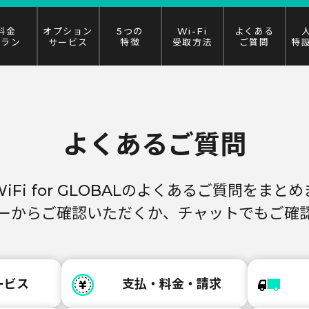
料金
オプション
5つの
Wi-Fi
よくある
プラン
サービス
特徴
受取方法
ご質問
特
よくあるご質問
 WiFi for GLOBALのよくあるご質問をまと
ーからご確認いただくか、チャットでもご確
ービス
支払・料金・請求