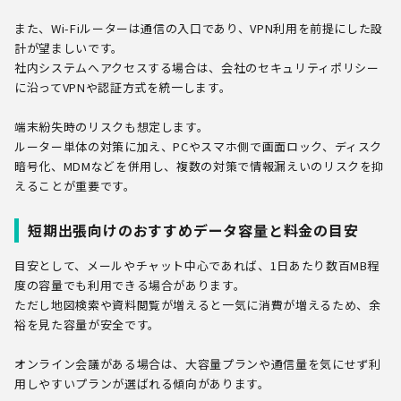
また、Wi-Fiルーターは通信の入口であり、VPN利用を前提にした設
計が望ましいです。
社内システムへアクセスする場合は、会社のセキュリティポリシー
に沿ってVPNや認証方式を統一します。
端末紛失時のリスクも想定します。
ルーター単体の対策に加え、PCやスマホ側で画面ロック、ディスク
暗号化、MDMなどを併用し、複数の対策で情報漏えいのリスクを抑
えることが重要です。
短期出張向けのおすすめデータ容量と料金の目安
目安として、メールやチャット中心であれば、1日あたり数百MB程
度の容量でも利用できる場合があります。
ただし地図検索や資料閲覧が増えると一気に消費が増えるため、余
裕を見た容量が安全です。
オンライン会議がある場合は、大容量プランや通信量を気にせず利
用しやすいプランが選ばれる傾向があります。