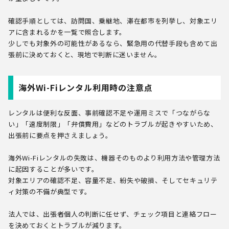
確認手順としては、訪問国、乗継地、滞在都市を列挙し、対象エリ
アに含まれるかを一覧で照合します。
少しでも対象外の可能性があるなら、緊急用の代替手段も含めて出
張前に決めておくと、現地で判断に迷いません。
海外Wi-Fiレンタル利用時の注意点
レンタルは便利な反面、事前確認不足や運用ミスで「つながらな
い」「速度制限」「弁償費用」などのトラブルが起きやすいため、
出張前に要点を押さえましょう。
海外Wi-Fiレンタルの失敗は、機器そのものより利用方法や管理方法
に起因することが多いです。
対象エリアの確認不足、容量不足、紛失や破損、そしてセキュリテ
ィ対策の不備が典型です。
法人では、出張者個人の判断に任せず、チェック項目と連絡フロー
を決めておくとトラブルが減ります。