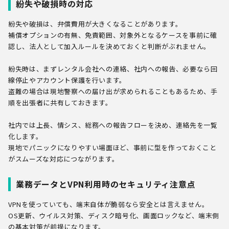
紛失や破損時の対応
紛失や破損は、弁償費用が大きくなることがあります。
補償オプションの有無、免責範囲、対象外となるケースを事前に確
認し、法人として加入ルールを決めておくと判断がぶれません。
紛失時は、まずレンタル会社への連絡、社内への報告、必要なら回
線停止やアカウント保護を行います。
盗難の場合は現地警察への届け出が求められることもあるため、手
順を出張者に共有しておきます。
社内では上長、情シス、総務への報告フローを決め、連絡先を一覧
化します。
現地でパニックになりやすい場面ほど、事前に型を作っておくこと
がスムーズな対応につながります。
業務データとVPN利用時のセキュリティ注意点
VPNを使っていても、端末自体が脆弱なら安全とは言えません。
OS更新、ウイルス対策、ディスク暗号化、画面ロックなど、端末側
の基本対策が前提になります。