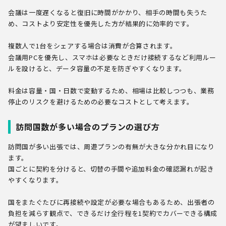
会議は一度遅くなると復旧に時間がかかり、相手の時間も失うた
め、コストより安定性を優先した方が結果的に効率的です。
複数人で1台をシェアする場合は消費が合算されます。
会議用PCを優先し、スマホは必要なときだけ接続するなど利用ルー
ルを設けると、データ容量の不足を防ぎやすくなります。
料金は容量・国・日数で変動するため、相場は比較しつつも、業務
停止のリスクを避けるための必要なコストとして考えます。
訪問国数が多い場合のプランの選び方
訪問国が多い出張では、周遊プランの有無が大きな分かれ目になり
ます。
国ごとに契約を分けると、切替の手間や追加料金の確認漏れが起き
やすくなります。
国をまたぐたびに再接続や設定が必要な場合もあるため、出張者の
負担を減らす観点で、できるだけ全行程を1契約でカバーできる構成
が望ましいです。