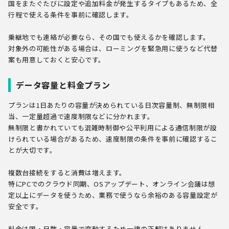
国をまたぐたびに設定や追加料金が発生するタイプもあるため、全
行程で使える条件を事前に確認します。
乗継地でも連絡が必要なら、その国でも使えるかを確認します。
対象外の可能性がある場合は、ローミングを緊急用に使うなど代替
案も用意しておくと安心です。
データ容量と料金プラン
プランは1日あたりの容量が決められている日次容量制、無制限相
当、一定量超過で速度制限などに分かれます。
無制限と書かれていても混雑時制御や公平利用による通信制限が設
けられている場合があるため、
速度制限の条件を事前に確認するこ
とが大切です。
複数台接続をすると消費は増えます。
特にPCでのクラウド同期、OSアップデート、オンライン会議は想
定以上にデータを使うため、業務で使うなら余裕のある容量設定が
安全です。
料金は国・日数・容量で変動するため一律の正解はありません。