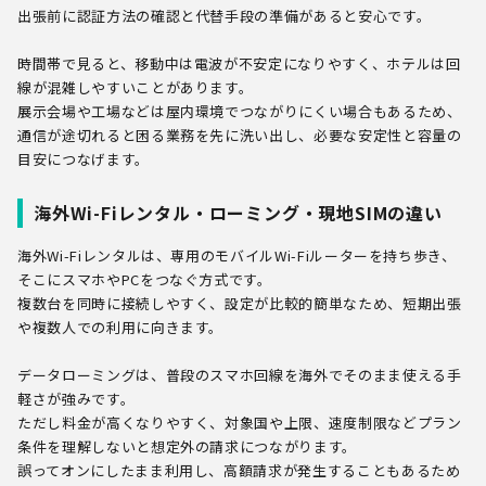
出張前に認証方法の確認と代替手段の準備があると安心です。
時間帯で見ると、移動中は電波が不安定になりやすく、ホテルは回
線が混雑しやすいことがあります。
展示会場や工場などは屋内環境でつながりにくい場合もあるため、
通信が途切れると困る業務を先に洗い出し、必要な安定性と容量の
目安につなげます。
海外Wi-Fiレンタル・ローミング・現地SIMの違い
海外Wi-Fiレンタルは、専用のモバイルWi-Fiルーターを持ち歩き、
そこにスマホやPCをつなぐ方式です。
複数台を同時に接続しやすく、設定が比較的簡単なため、短期出張
や複数人での利用に向きます。
データローミングは、普段のスマホ回線を海外でそのまま使える手
軽さが強みです。
ただし料金が高くなりやすく、対象国や上限、速度制限などプラン
条件を理解しないと想定外の請求につながります。
誤ってオンにしたまま利用し、高額請求が発生することもあるため