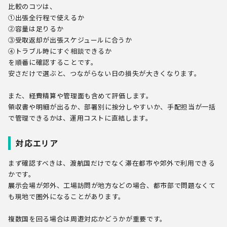
比較のコツは、
①出張全行程で使えるか
②容量は足りるか
③受取返却が出張スケジュールに合うか
④トラブル時にすぐ相談できるか
を順番に確認することです。
安さだけで選ぶと、つながらない日の損失が大きくなります。
また、経費精算や管理面も含めて評価します。
領収書や明細が出るか、部署別に按分しやすいか、手配担当が一括
で管理できるかは、運用コストに直結します。
対応エリア
まず確認すべきは、渡航国だけでなく滞在都市や郊外で利用できる
かです。
展示会場が郊外、工場訪問が地方などの場合、都市部で問題なくて
も現地で圏外になることがあります。
複数国を回る場合は周遊対応かどうかが重要です。