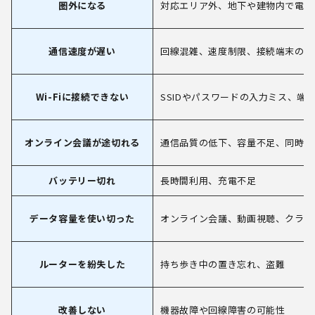
圏外になる
対応エリア外、地下や建物内で電波
通信速度が遅い
回線混雑、速度制限、接続端末の増
Wi-Fiに接続できない
SSIDやパスワードの入力ミス、端
オンライン会議が途切れる
通信品質の低下、容量不足、同時接
バッテリー切れ
長時間利用、充電不足
データ容量を使い切った
オンライン会議、動画視聴、クラウ
ルーターを紛失した
持ち歩き中の置き忘れ、盗難
改善しない
機器故障や回線障害の可能性