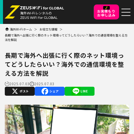
お見積もり
海外Wi-Fiレンタルの
お申し込み
ZEUS WiFi for GLOBAL
海外Wi-Fiホーム
お役立ち情報
長期で海外へ出張に行く際のネット環境ってどうしたらいい？海外での通信環境を整える方
法を解説
長期で海外へ出張に行く際のネット環境っ
てどうしたらいい？海外での通信環境を整
える方法を解説
2025.07.03
2025.07.03
X
Facebook
Line