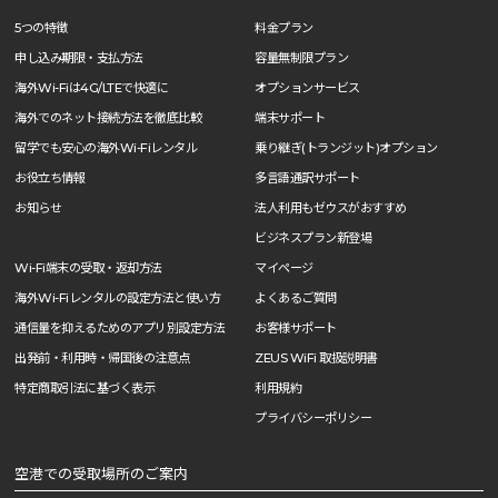
5つの特徴
料金プラン
申し込み期限・支払方法
容量無制限プラン
海外Wi-Fiは4G/LTEで快適に
オプションサービス
海外でのネット接続方法を徹底比較
端末サポート
留学でも安心の海外Wi-Fiレンタル
乗り継ぎ(トランジット)オプション
お役立ち情報
多言語通訳サポート
お知らせ
法人利用もゼウスがおすすめ
ビジネスプラン新登場
Wi-Fi端末の受取・返却方法
マイページ
海外Wi-Fiレンタルの設定方法と使い方
よくあるご質問
通信量を抑えるためのアプリ別設定方法
お客様サポート
出発前・利用時・帰国後の注意点
ZEUS WiFi 取扱説明書
特定商取引法に基づく表示
利用規約
プライバシーポリシー
空港での受取場所のご案内