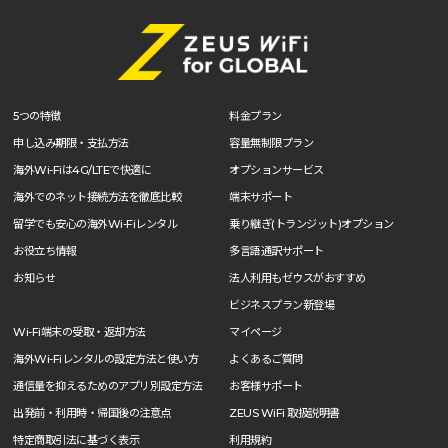
5つの特徴
料金プラン
申し込み期限・支払方法
容量無制限プラン
海外Wi-Fiは4G/LTEで快適に
オプションサービス
海外でのネット接続方法を徹底比較
端末サポート
留学でも安心の海外Wi-Fiレンタル
乗り継ぎ(トランジット)オプション
お役立ち情報
多言語通訳サポート
お知らせ
法人利用もゼウスがおすすめ
ビジネスプラン新登場
Wi-Fi端末の受取・返却方法
マイページ
海外Wi-Fiレンタルの設定方法と使い方
よくあるご質問
通信量を抑えるためのアプリ別設定方法
お客様サポート
出発前・利用時・帰国後の注意点
ZEUS WiFi 取扱説明書
特定商取引法に基づく表示
利用規約