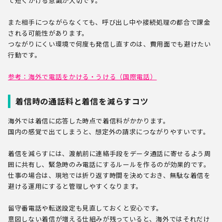
て短くかける意識が大切です。
また相手につながらなくても、呼び出し中や接続処理の都合で課金
される可能性があります。
つながりにくい環境で何度も発信し直すのは、費用面でも避けたい
行動です。
参考：
海外で電話をかける・うける（国際電話）
着信時の通話料と着信を減らすコツ
海外では着信に応答した時点で着信料がかかります。
国内の感覚で出てしまうと、想定外の請求につながりやすいです。
着信を減らすには、渡航前に連絡手段をデータ通話に寄せるよう周
囲に共有し、緊急時のみ電話にするルールを作るのが効果的です。
仕事の場合は、現地では折り返す時間を決めておき、無駄な着信を
避ける運用にすると管理しやすくなります。
留守番電話や転送設定も見直しておくと安心です。
意図しない着信が増える仕組みが残っていると、海外ではそれだけ