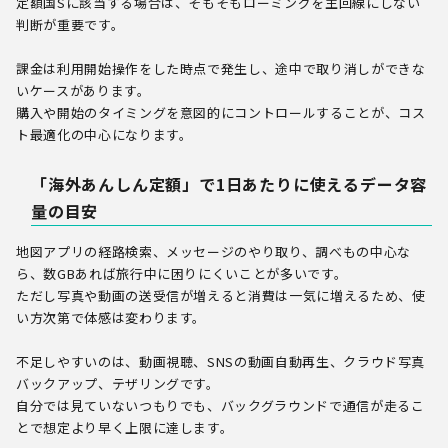
定額国Sに該当する場合は、そもそもローミングを主回線にしない
判断が重要です。
課金は利用開始操作をした時点で発生し、途中で取り消しができな
いケースがあります。
購入や開始のタイミングを意図的にコントロールすることが、コス
ト最適化の中心になります。
「海外あんしん定額」で1日あたりに使えるデータ容
量の目安
地図アプリの経路検索、メッセージのやり取り、調べもの中心な
ら、数GBあれば旅行中に困りにくいことが多いです。
ただし写真や動画の送受信が増えると消費は一気に増えるため、使
い方次第で体感は変わります。
不足しやすいのは、動画視聴、SNSの動画自動再生、クラウド写真
バックアップ、テザリングです。
自分では見ていないつもりでも、バックグラウンドで通信が走るこ
とで想定より早く上限に達します。