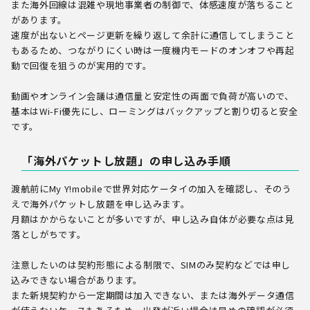
また海外回線は混雑や現地事業者の制御で、体感速度が落ちること
があります。
速度が出ないとページ更新を繰り返して余計に通信してしまうこと
もあるため、つながりにくい時は一度機内モードのオンオフや再起
動で回復を狙うのが実用的です。
動画やオンライン会議は通信量と安定性の両面で負荷が高いので、
基本はWi-Fi優先にし、ローミングはバックアップと割り切ると安全
です。
「海外パケットし放題」の申し込み手順
渡航前にMy Y!mobileで世界対応ケータイの加入を確認し、そのう
えで海外パケットし放題を申し込みます。
月額はかからないことが多いですが、申し込み自体が必要な点は見
落としがちです。
注意したいのは契約形態による制限で、SIMのみ契約などでは申し
込みできない場合があります。
また新規契約から一定期間は加入できない、または海外データ通信