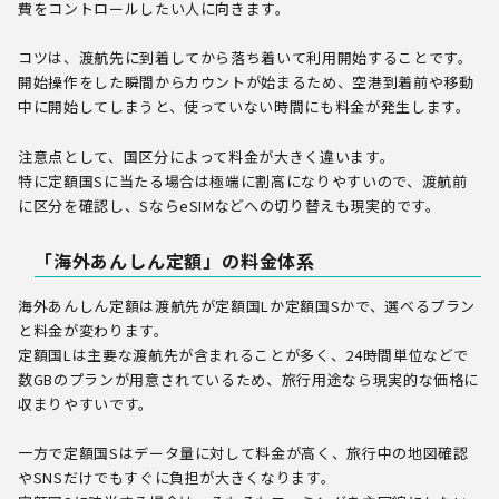
費をコントロールしたい人に向きます。
コツは、渡航先に到着してから落ち着いて利用開始することです。
開始操作をした瞬間からカウントが始まるため、空港到着前や移動
中に開始してしまうと、使っていない時間にも料金が発生します。
注意点として、国区分によって料金が大きく違います。
特に定額国Sに当たる場合は極端に割高になりやすいので、渡航前
に区分を確認し、SならeSIMなどへの切り替えも現実的です。
「海外あんしん定額」の料金体系
海外あんしん定額は渡航先が定額国Lか定額国Sかで、選べるプラン
と料金が変わります。
定額国Lは主要な渡航先が含まれることが多く、24時間単位などで
数GBのプランが用意されているため、旅行用途なら現実的な価格に
収まりやすいです。
一方で定額国Sはデータ量に対して料金が高く、旅行中の地図確認
やSNSだけでもすぐに負担が大きくなります。