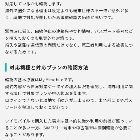
対応しているかも確認します。
海外で圏外になる理由は設定よりも端末仕様の不一致が意外と多
く、現地で対処が難しいため事前確認の価値が高いです。
緊急時に備え、回線停止の連絡先や契約情報、パスポート番号など
を控えておくのも現実的な対策です。
紛失や盗難は通信費の問題だけでなく、第三者利用による被害につ
ながるためです。
対応機種と対応プランの確認方法
確認の基本導線はMy Y!mobileです。
契約内容から世界対応ケータイの加入状況を確認し、海外利用に関
する項目で対象プランや申込状況を見ます。
ログインできないと現地で手続きが止まるので、出発前にIDやパス
ワードを整理しておくと安心です。
ワイモバイルで購入した端末は基本的に海外利用の前提が整ってい
ることが多い一方、SIMフリー端末や中古端末は個別確認が必要に
なることがあります。