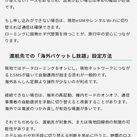
が使えないケースもあるため、出発が近い場合は早めの確認が必須
です。
もし申し込みができない場合は、現地eSIMやレンタルWi-Fiに切り
替えれば通信は確保できます。
ローミングに固執せず代替策を持つことが、旅行中の安心につなが
ります。
渡航先での「海外パケットし放題」設定方法
現地ではデータローミングをオンにし、現地ネットワークにつなが
るとSMSが届いて自動適用が始まる流れが一般的です。
海外あんしん定額より操作が少ないのが利点です。
接続できない場合は、端末の再起動、機内モードのオンオフ、通信
事業者の自動選択を手動に切り替えると改善することがあります。
海外では電波のつかみ直しが有効な場面が多いです。
それでもだめなら、渡航先が対象外、または現地回線側の制限の可
能性があります。
ホテルWi-Fiや別手段に切り替える判断を早めに行うと、時間のロス