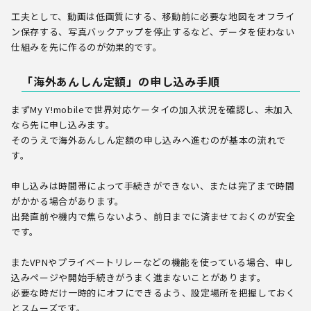
工夫として、動画は低画質にする、移動前に必要な地図をオフライ
ン保存する、写真バックアップを停止するなど、データを使わない
仕組みを先に作るのが効果的です。
「海外あんしん定額」の申し込み手順
まずMy Y!mobileで世界対応ケータイの加入状況を確認し、未加入
なら先に申し込みます。
そのうえで海外あんしん定額の申し込みへ進むのが基本の流れで
す。
申し込みは時間帯によって手続きができない、または完了まで時間
がかかる場合があります。
出発直前や機内で焦らないよう、前日までに済ませておくのが安全
です。
またVPNやプライベートリレーなどの機能を使っている場合、申し
込みページや開始手続きがうまく進まないことがあります。
必要な時だけ一時的にオフにできるよう、設定場所を把握しておく
とスムーズです。