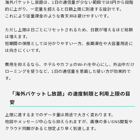
海外パケットし放題は、1日の通信量が少ない範囲では0円から段階
的に上がり、一定量を超えると日額上限に到達する設計です。
これにより従量課金のような青天井は避けやすいです。
ただし上限は日ごとにリセットされるため、日数が増えるほど総額
は増えます。
短期間の保険としては分かりやすい一方、長期滞在や大容量用途に
は向きにくいです。
費用を抑えるなら、ホテルやカフェのWi-Fiを中心にし、外出中だけ
ローミングを使うなど、1日の通信量を意識した使い方が効果的で
す。
「海外パケットし放題」の速度制限と利用上限の目
安
上限に達するまでのデータ量は用途で大きく変わります。
地図やメッセージ中心なら抑えられますが、画像の多いSNS閲覧や
クラウド同期があると想定より早く到達します。