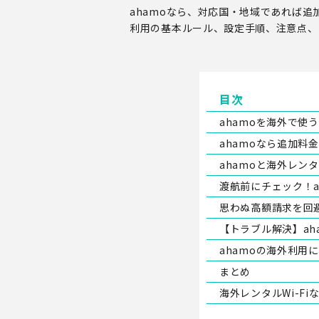
ahamoなら、対応国・地域であれば
利用の基本ルール、設定手順、注意点、
目次
ahamoを海外で使
ahamoなら追加料
ahamoと海外レン
渡航前にチェック！
思わぬ高額請求を回避
【トラブル解決】a
ahamoの海外利用に
まとめ
海外レンタルWi-Fiなら