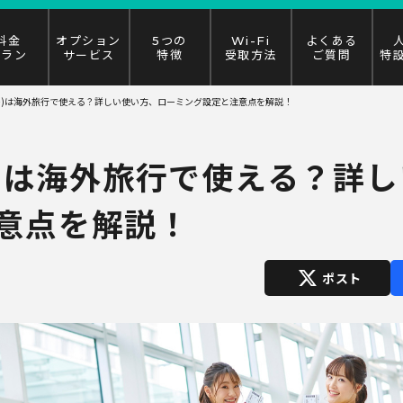
料金
オプション
5つの
Wi-Fi
よくある
プラン
サービス
特徴
受取方法
ご質問
特
ハモ)は海外旅行で使える？詳しい使い方、ローミング設定と注意点を解説！
ハモ)は海外旅行で使える？詳
意点を解説！
X